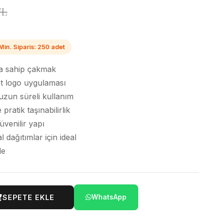
TL
Min. Siparis: 250 adet
ma sahip çakmak
net logo uygulaması
e uzun süreli kullanım
ratik taşınabilirlik
güvenilir yapı
dağıtımlar için ideal
de
SEPETE EKLE
WhatsApp