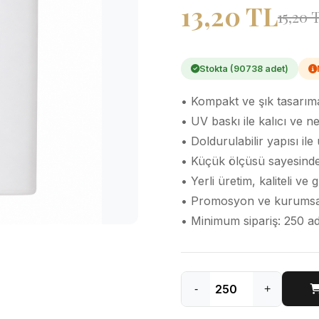
13,20 TL
15,20 
Stokta (90738 adet)
• Kompakt ve şık tasarı
• UV baskı ile kalıcı ve 
• Doldurulabilir yapısı il
• Küçük ölçüsü sayesinde p
• Yerli üretim, kaliteli ve 
• Promosyon ve kurumsal 
• Minimum sipariş: 250 a
-
+