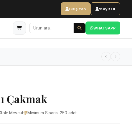
Giriş Yap
Kayıt Ol
WHATSAPP
şlı Çakmak
Stok: Mevcut
Minimum Siparis: 250 adet