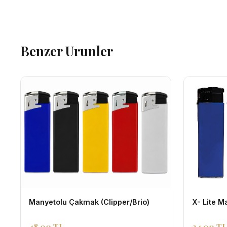
Benzer Urunler
Manyetolu Çakmak (Clipper/Brio)
X- Lite 
48,00 TL
24,00 TL