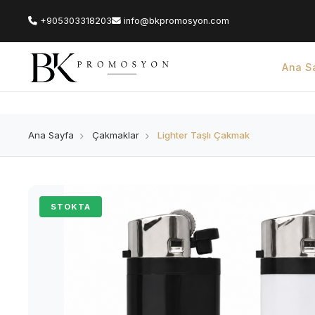
Ana Sayfa
Lighter Taşlı Çakmak
+905303318203
info@bkpromosyon.com
Ana S
Ana Sayfa
Çakmaklar
Lighter Taşlı Çakmak
STOKTA