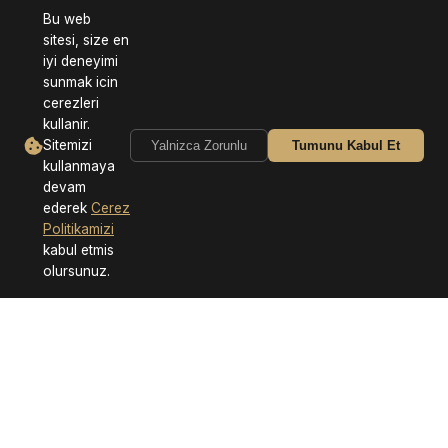
Bu web
sitesi, size en
iyi deneyimi
sunmak icin
cerezleri
kullanir.
Sitemizi
Yalnizca Zorunlu
Tumunu Kabul Et
kullanmaya
devam
ederek
Cerez
Politikamizi
kabul etmis
olursunuz.
Neden Bizi Tercih Etmelisiniz?