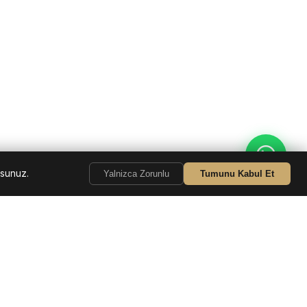
rsunuz.
Yalnizca Zorunlu
Tumunu Kabul Et
i