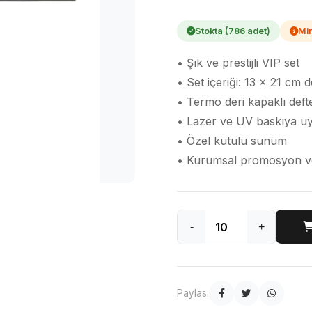
Stokta (786 adet)
Min
• Şık ve prestijli VIP set
• Set içeriği: 13 x 21 cm 
• Termo deri kapaklı deft
• Lazer ve UV baskıya u
• Özel kutulu sunum
• Kurumsal promosyon ve ö
-
+
Paylas: