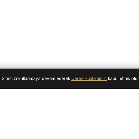
nir. Sitemizi kullanmaya devam ederek
Cerez Politikamizi
kabul etmis olu
Neden Bizi Tercih Etmelisiniz?
Hızlı Teslimat
Güvenli Alışveriş
7/24 Destek
Kalite Garantis