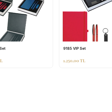
Set
9185 VIP Set
TL
1.250,00 TL