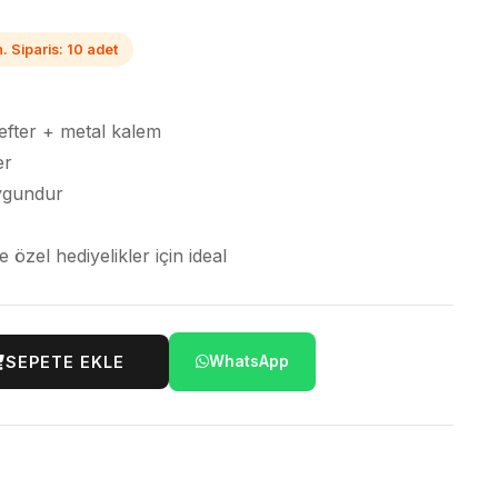
. Siparis: 10 adet
defter + metal kalem
er
ygundur
zel hediyelikler için ideal
SEPETE EKLE
WhatsApp