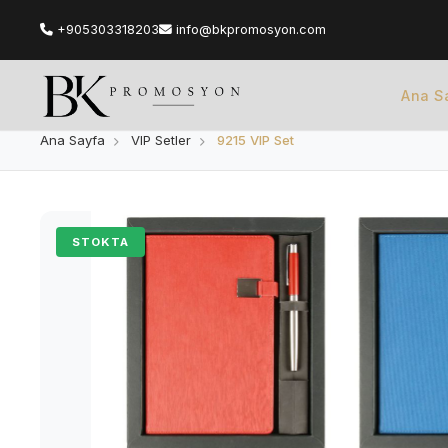
+905303318203
info@bkpromosyon.com
Ana S
Ana Sayfa
VIP Setler
9215 VIP Set
STOKTA