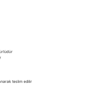
ürlüdür
r
anarak teslim edilir