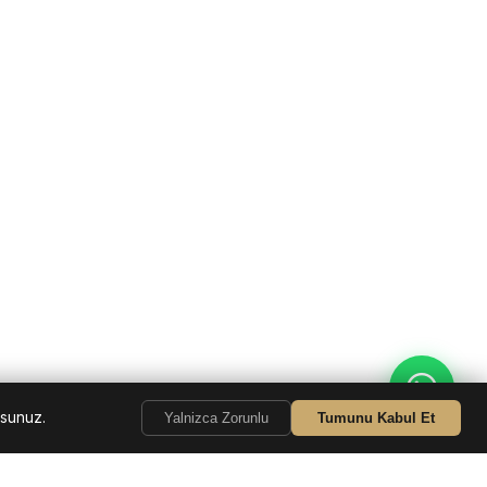
rsunuz.
Yalnizca Zorunlu
Tumunu Kabul Et