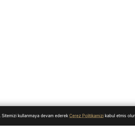
nir. Sitemizi kullanmaya devam ederek
Cerez Politikamizi
kabul etmis olu