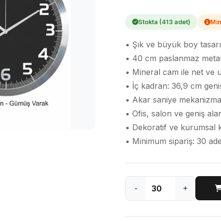
Stokta (413 adet)
Min
• Şık ve büyük boy tasar
• 40 cm paslanmaz metal
• Mineral cam ile net ve
• İç kadran: 36,9 cm geni
• Akar saniye mekanizması
• Ofis, salon ve geniş alan
• Dekoratif ve kurumsal 
• Minimum sipariş: 30 ade
-
+