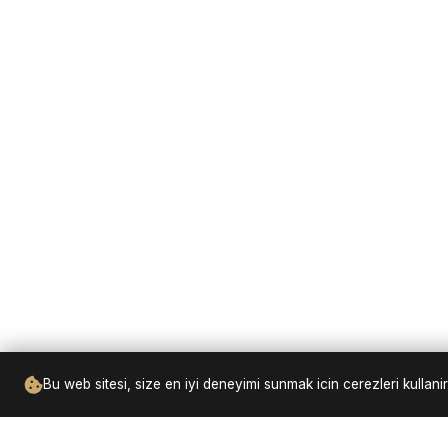
Bu web sitesi, size en iyi deneyimi sunmak icin cerezleri kulla