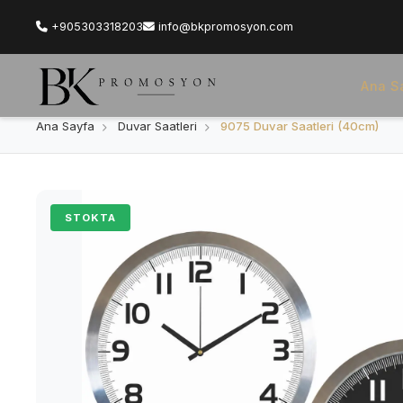
+905303318203
info@bkpromosyon.com
Ana S
Ana Sayfa
Duvar Saatleri
9075 Duvar Saatleri (40cm)
STOKTA