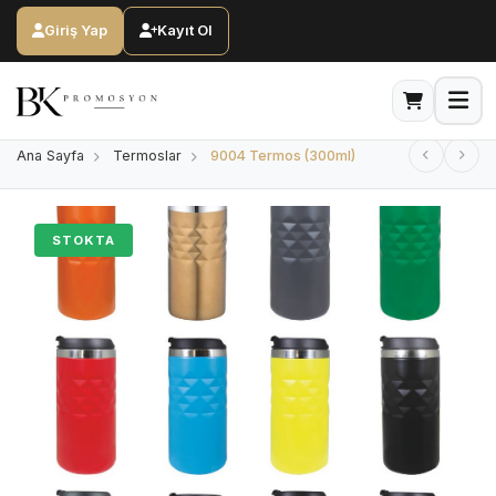
Giriş Yap
Kayıt Ol
Ana Sayfa
Termoslar
9004 Termos (300ml)
STOKTA