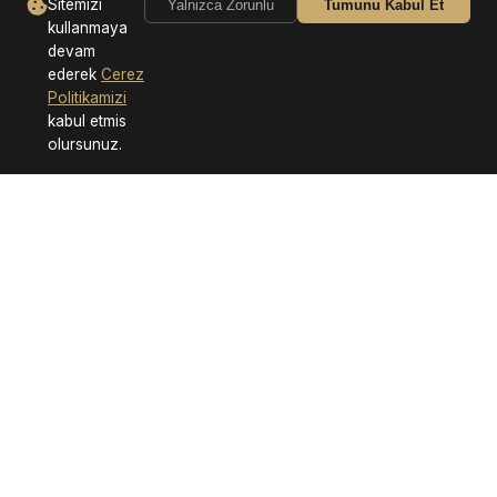
Sitemizi
Yalnizca Zorunlu
Tumunu Kabul Et
kullanmaya
devam
ederek
Cerez
Politikamizi
kabul etmis
olursunuz.
Neden Bizi Tercih Etmelisiniz?
Hızlı Teslimat
Güvenli Alışveriş
7/24 Destek
Kalite Garantisi