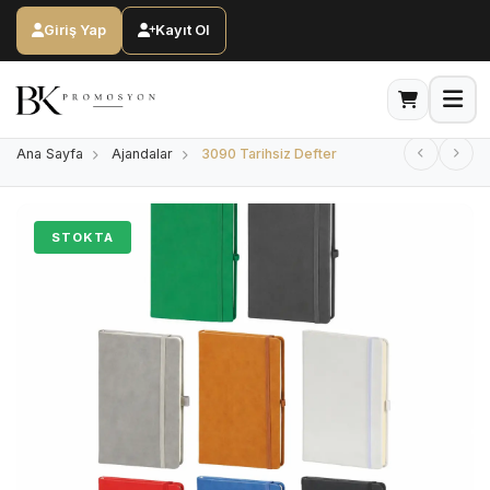
Giriş Yap
Kayıt Ol
Ana Sayfa
Ajandalar
3090 Tarihsiz Defter
STOKTA