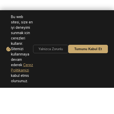
Bu web
sitesi, size en
iyi deneyimi
sunmak icin
cerezleri
kullanir.
Sitemizi
Yalnizca Zorunlu
Tumunu Kabul Et
kullanmaya
devam
ederek
Cerez
Politikamizi
kabul etmis
olursunuz.
Neden Bizi Tercih Etmelisiniz?