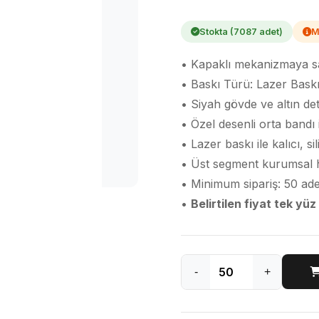
Stokta (7087 adet)
M
• Kapaklı mekanizmaya sah
• Baskı Türü: Lazer Bask
• Siyah gövde ve altın det
• Özel desenli orta bandı i
• Lazer baskı ile kalıcı, s
• Üst segment kurumsal hed
• Minimum sipariş: 50 ade
•
Belirtilen fiyat tek yüz
-
+