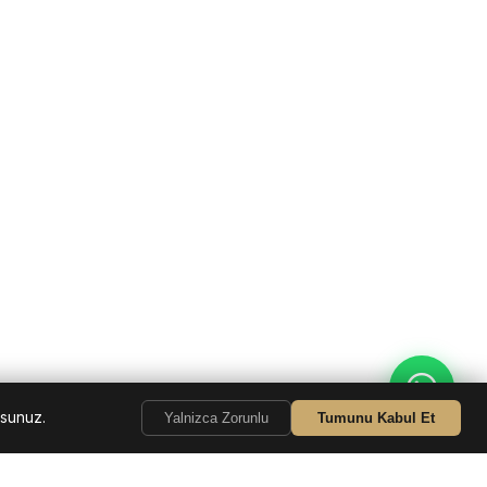
rsunuz.
Yalnizca Zorunlu
Tumunu Kabul Et