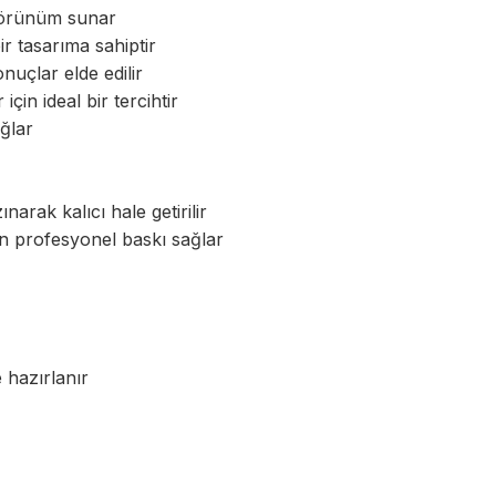
r görünüm sunar
bir tasarıma sahiptir
onuçlar elde edilir
in ideal bir tercihtir
ğlar
narak kalıcı hale getirilir
an profesyonel baskı sağlar
e hazırlanır