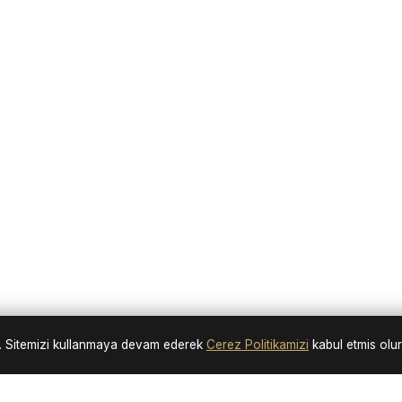
nir. Sitemizi kullanmaya devam ederek
Cerez Politikamizi
kabul etmis olu