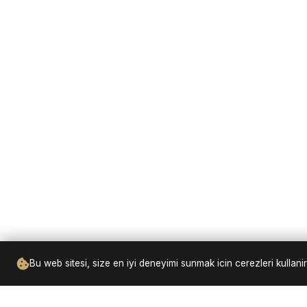
Bu web sitesi, size en iyi deneyimi sunmak icin cerezleri kulla