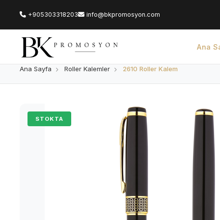
+905303318203
info@bkpromosyon.com
Ana S
Ana Sayfa
Roller Kalemler
2610 Roller Kalem
STOKTA