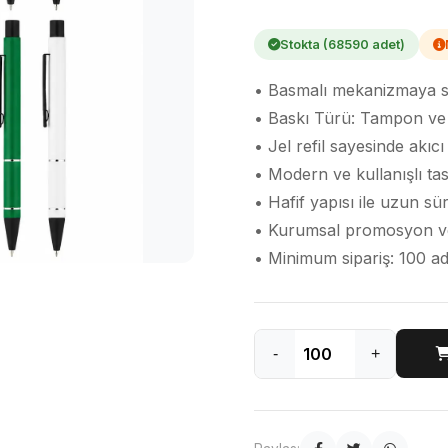
Stokta (68590 adet)
• Basmalı mekanizmaya sa
• Baskı Türü: Tampon ve
• Jel refil sayesinde akı
• Modern ve kullanışlı ta
• Hafif yapısı ile uzun s
• Kurumsal promosyon ve ta
• Minimum sipariş: 100 ad
-
+