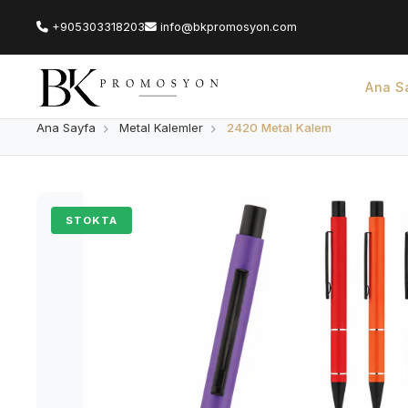
+905303318203
info@bkpromosyon.com
Ana S
Ana Sayfa
Metal Kalemler
2420 Metal Kalem
STOKTA