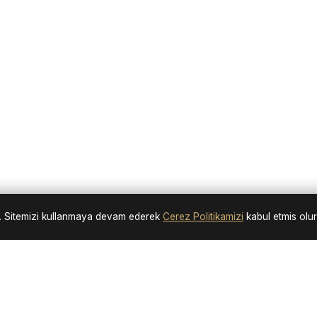
nir. Sitemizi kullanmaya devam ederek
Cerez Politikamizi
kabul etmis olu
Neden Bizi Tercih Etmelisiniz?