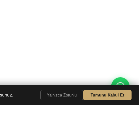
rsunuz.
Yalnizca Zorunlu
Tumunu Kabul Et