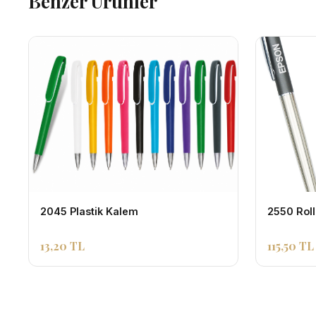
Benzer Urunler
2045 Plastik Kalem
2550 Rol
13,20 TL
115,50 TL