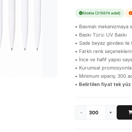
Stokta (215674 adet)
• Basmalı mekanizmaya sah
• Baskı Türü: UV Baskı
• Sade beyaz gövdesi ile 
• Farklı renk seçenekleri
• İnce ve hafif yapısı say
• Kurumsal promosyonlar ve
• Minimum sipariş: 300 a
•
Belirtilen fiyat tek yüz
-
+