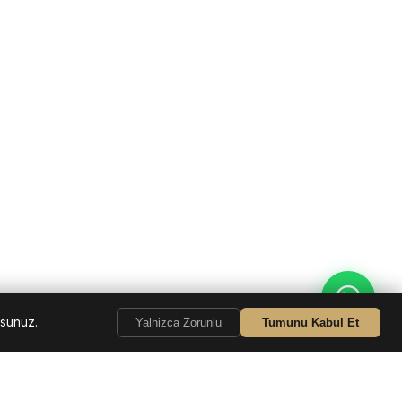
rsunuz.
Yalnizca Zorunlu
Tumunu Kabul Et