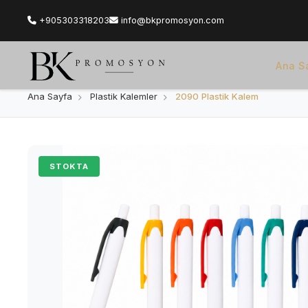
+905303318203
info@bkpromosyon.com
Ana S
Ana Sayfa
Plastik Kalemler
2090 Plastik Kalem
STOKTA