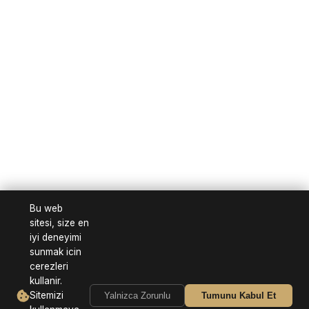
Bu web
sitesi, size en
iyi deneyimi
sunmak icin
cerezleri
kullanir.
Sitemizi
Yalnizca Zorunlu
Tumunu Kabul Et