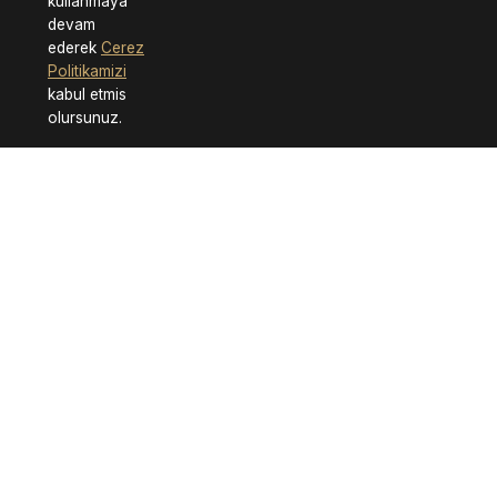
kullanmaya
devam
ederek
Cerez
Politikamizi
kabul etmis
olursunuz.
Neden Bizi Tercih Etmelisiniz?
Hızlı Teslimat
Güvenli Alışveriş
7/24 Destek
Kalite Garantisi
Referanslarımız