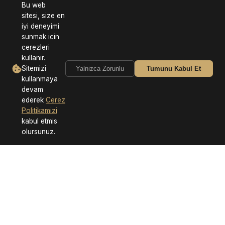
Bu web
sitesi, size en
iyi deneyimi
sunmak icin
cerezleri
kullanir.
Sitemizi
Yalnizca Zorunlu
Tumunu Kabul Et
kullanmaya
devam
ederek
Cerez
Politikamizi
kabul etmis
olursunuz.
Neden Bizi Tercih Etmelisiniz?
Hızlı Teslimat
Güvenli Alışveriş
7/24 Destek
Kalite Garantisi