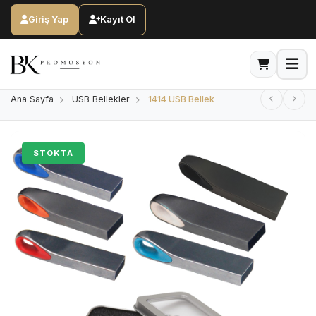
Giriş Yap
Kayıt Ol
Ana Sayfa
USB Bellekler
1414 USB Bellek
STOKTA