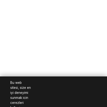
Bu web
sitesi, size en
iyi deneyimi
sunmak icin
cerezleri