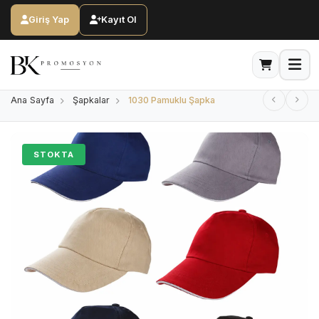
Giriş Yap
Kayıt Ol
Ana Sayfa
Şapkalar
1030 Pamuklu Şapka
STOKTA