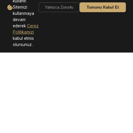
kullanir.
Sitemizi
Yalnizca Zorunlu
Tumunu Kabul Et
kullanmaya
devam
ederek
Cerez
Politikamizi
kabul etmis
olursunuz.
Neden Bizi Tercih Etmelisiniz?
Hızlı Teslimat
Güvenli Alışveriş
7/24 Destek
Kalite Garantisi