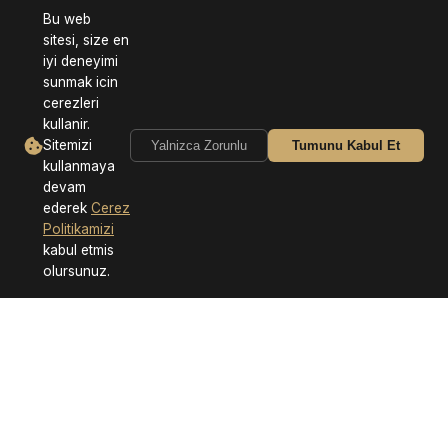
Bu web
sitesi, size en
iyi deneyimi
sunmak icin
cerezleri
kullanir.
Sitemizi
Yalnizca Zorunlu
Tumunu Kabul Et
kullanmaya
devam
ederek
Cerez
Politikamizi
kabul etmis
olursunuz.
Neden Bizi Tercih Etmelisiniz?