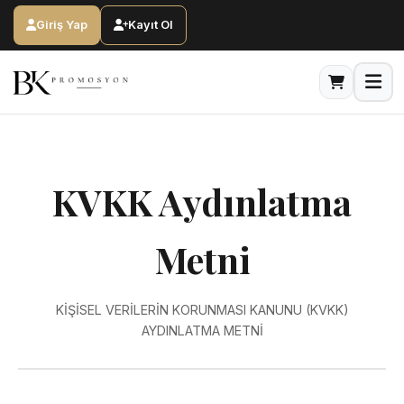
Ana Sayfa
KVKK Aydınlatma Metni
Giriş Yap
Kayıt Ol
KVKK Aydınlatma
Metni
KİŞİSEL VERİLERİN KORUNMASI KANUNU (KVKK)
AYDINLATMA METNİ