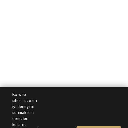
Bu web
sitesi, size en
iyi deneyimi
sunmak icin
cerezleri
kullanir.