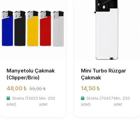
Manyetolu Çakmak
Mini Turbo Rüzgar
(Clipper/Brio)
Çakmak
48,00 ₺
14,50 ₺
55,00 ₺
Stokta (13925
Min. 250
Stokta (70457
Min. 250
adet)
adet
adet)
adet