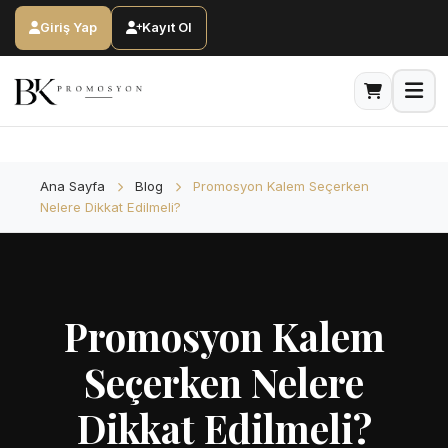
Ana Sayfa
Blog
Giriş Yap
Kayıt Ol
Ana Sayfa
Blog
Promosyon Kalem Seçerken
Nelere Dikkat Edilmeli?
Promosyon Kalem
Seçerken Nelere
Dikkat Edilmeli?