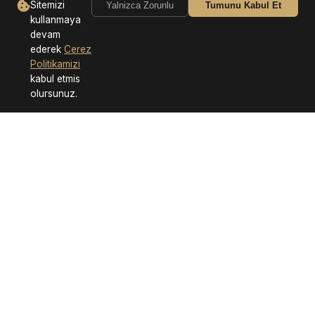
Sitemizi
Yalnizca Zorunlu
Tumunu Kabul Et
kullanmaya
devam
ederek
Cerez
Politikamizi
kabul etmis
olursunuz.
Neden Bizi Tercih Etmelisiniz?
Hızlı Teslimat
Güvenli Alışveriş
7/24 Destek
Kalite Garantisi