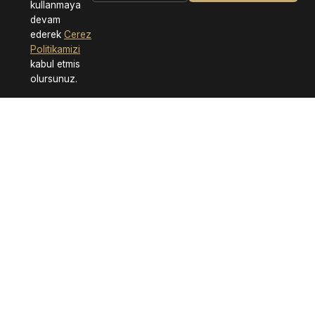
kullanmaya
devam
ederek
Cerez
Politikamizi
kabul etmis
olursunuz.
Neden Bizi Tercih Etmelisiniz?
Hızlı Teslimat
Güvenli Alışveriş
7/24 Destek
Kalite Garantisi