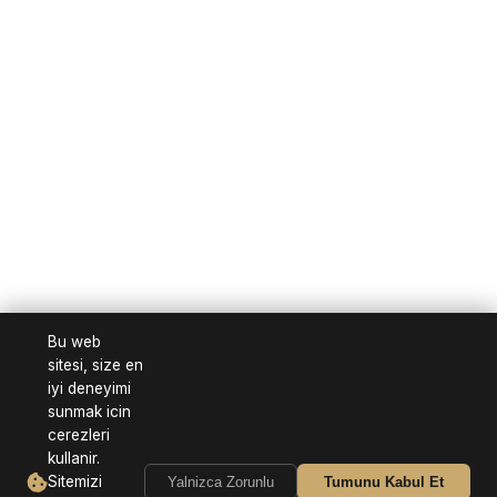
Bu web
sitesi, size en
iyi deneyimi
sunmak icin
cerezleri
kullanir.
Sitemizi
Yalnizca Zorunlu
Tumunu Kabul Et