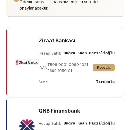
Ödeme sonrası siparişiniz en kısa sürede
onaylanacaktır.
Ziraat Bankası
Hesap Sahibi
Buğra Kaan Hacıalioğlu
TR06 0001 0090 1021
IBAN
Kopyala
2699 1050 01
Şube
Tirebolu
QNB Finansbank
Hesap Sahibi
Buğra Kaan Hacıalioğlu