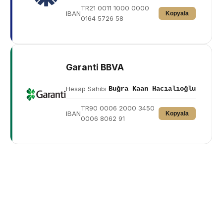
TR21 0011 1000 0000
IBAN
Kopyala
0164 5726 58
Garanti BBVA
Hesap Sahibi
Buğra Kaan Hacıalioğlu
TR90 0006 2000 3450
IBAN
Kopyala
0006 8062 91